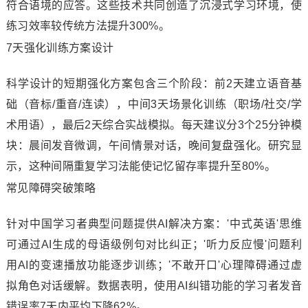
符合语境的应答。这些技术共同创造了沉浸式学习环境，使
练习效率较传统方法提升300%。
7天强化训练方案设计
科学设计的短期强化方案包含三个阶段：前2天建立语音基
础（音标/重音/连读），中间3天场景化训练（职场/社交/学
术用语），最后2天综合实战模拟。每天建议分3个25分钟模
块：晨间发音微调，午间情景对话，晚间复盘强化。研究显
示，这种间隔重复学习法能使记忆留存率提升至80%。
常见障碍突破策略
针对中国学习者典型问题提供AI解决方案：'中式英语'思维
可通过AI生成的母语级例句对比纠正；'听力反应慢'问题利
用AI的变速播放功能逐步训练；'不敢开口'心理障碍通过虚
拟角色对话缓解。数据表明，使用AI纠错功能的学习者发音
错误率7天内平均下降62%。