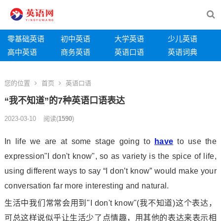
零基础英语
初中英语
大学英语
少儿英语
高中英语
商务英语
英语口语
英语词典
您的位置
首页
英语口语
“我不知道”的7种英语口语表达
2023-03-10
阅读
(
1590
)
In life we are at some stage going to
have
to use the
ex
pression"I don
't know", so as variety is the spice of life,
using different ways to say “I don’t know” would make your
co
nversation far more interesting and natural.
生活中我们常常会用到"I don
't know"(我不知道)这个表达，
可总这样说似乎让生活少了点情趣，用其他的表达来表示相