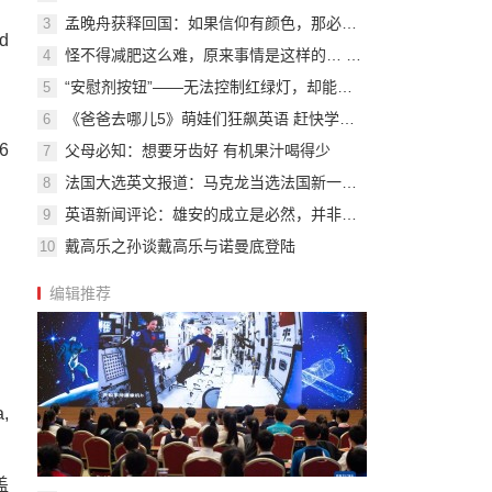
孟晚舟获释回国：如果信仰有颜色，那必定是中国红
3
nd
怪不得减肥这么难，原来事情是这样的… …
4
“安慰剂按钮”——无法控制红绿灯，却能给行人带来心理安慰
5
《爸爸去哪儿5》萌娃们狂飙英语 赶快学英语吧
6
16
父母必知：想要牙齿好 有机果汁喝得少
7
法国大选英文报道：马克龙当选法国新一任总统
8
英语新闻评论：雄安的成立是必然，并非一时兴起
9
戴高乐之孙谈戴高乐与诺曼底登陆
10
编辑推荐
,
盖