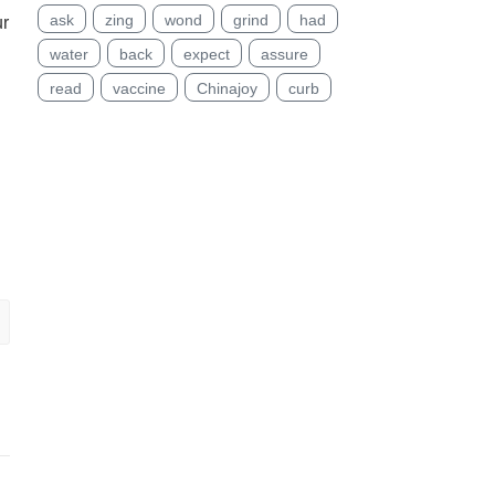
ask
zing
wond
grind
had
r
water
back
expect
assure
read
vaccine
Chinajoy
curb