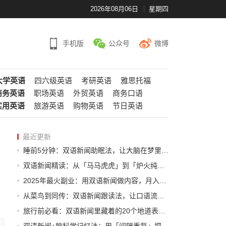
2026年08月06日
星期四
手机版
公众号
微博
大学英语
四六级英语
考研英语
雅思托福
商务英语
职场英语
外贸英语
商务口语
实用英语
旅游英语
购物英语
节日英语
最近更新
睡前5分钟：双语新闻助眠法，让大脑在梦里自动学外语
双语新闻精读：从「马马虎虎」到「炉火纯青」，你只差这3个技巧
2025年最火副业：用双语新闻做内容，月入过万的真实案例
从菜鸟到同传：双语新闻跟读法，让口语流利到飞起
旅行前必看：双语新闻里藏着的20个地道表达，让老外以为你是本地人