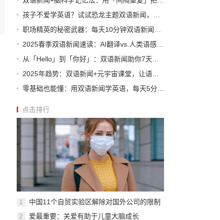
双语新闻+脑科学记忆法：用「间隔重复」把单词刻进DNA
孩子不爱学英语？试试恐龙主题双语新闻，尖叫着学会新单词
职场精英的秘密武器：每天10分钟双语新闻，升职加薪不是梦
2025春季双语新闻速读：AI翻译vs.人类语感，谁更胜一筹？
从「Hello」到「你好」：双语新闻助你7天打通语言任督二脉
2025年趋势：双语新闻+元宇宙课堂，让语言学习像玩游戏一样上瘾
零基础也能懂：用双语新闻学英语，每天5分钟，一个月开口说
点击排行
中国11个自贸实验区解除对国外公司的限制
1
爱最重要：关爱有助于儿童大脑成长
2