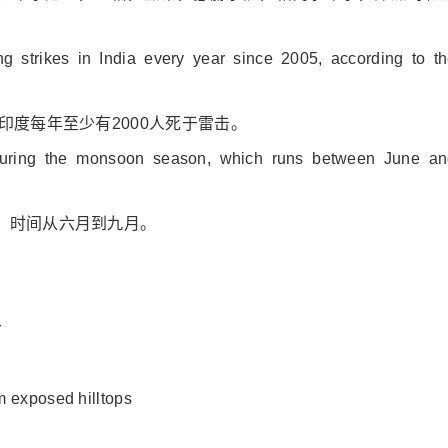
ng strikes in India every year since 2005, according to t
印度每年至少有2000人死于雷击。
during the mo
nsoon season, which runs between June an
，时间从六月到九月。
r
m exposed hilltops