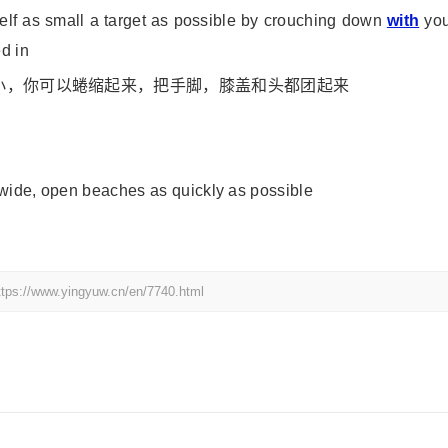
self as small a target as possible by crouching down
with
you
d in
小，你可以蜷缩起来，把手脚，膝盖和头都团起来
ff wide, open beaches as quickly as possible
yingyuw.cn/en/7740.html