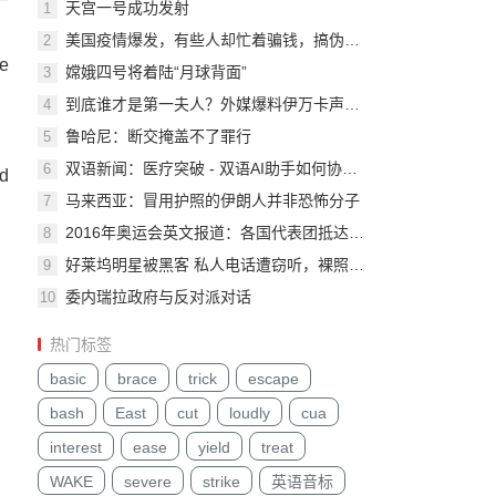
天宫一号成功发射
1
美国疫情爆发，有些人却忙着骗钱，搞伪科学防疫
2
he
嫦娥四号将着陆“月球背面”
3
到底谁才是第一夫人？外媒爆料伊万卡声望太高导致梅拉尼娅不和！
4
鲁哈尼：断交掩盖不了罪行
5
双语新闻：医疗突破 - 双语AI助手如何协助国际抗疫合作
6
d
马来西亚：冒用护照的伊朗人并非恐怖分子
7
2016年奥运会英文报道：各国代表团抵达里约
8
好莱坞明星被黑客 私人电话遭窃听，裸照遭曝光
9
委内瑞拉政府与反对派对话
10
热门标签
basic
brace
trick
escape
bash
East
cut
loudly
cua
interest
ease
yield
treat
WAKE
severe
strike
英语音标