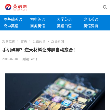
零基础英语
初中英语
大学英语
少儿英语
高中英语
商务英语
英语口语
英语词典
您的位置
首页
英语阅读
双语新闻
手机碎屏？逆天材料让碎屏自动愈合！
2015-07-10
阅读
(
1781
)