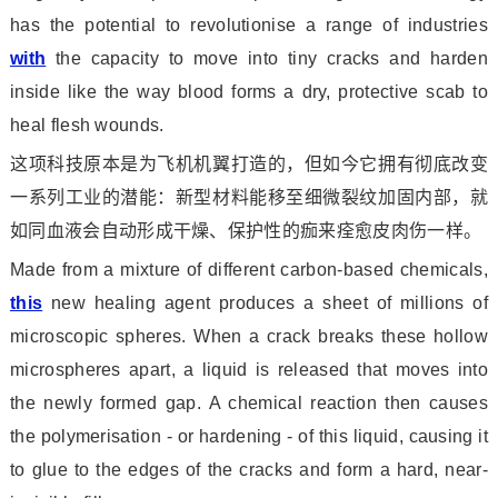
has the potential to revolutio
nise a range of industries
with
the capacity to move into tiny cracks and harden
inside like the way blood forms a dry, protective scab to
heal flesh wounds.
这项科技原本是为飞机机翼打造的，但如今它拥有彻底改变
一系列工业的潜能：新型材料能移至细微裂纹加固内部，就
如同血液会自动形成干燥、保护性的痂来痊愈皮肉伤一样。
Made from a mixture of different carbon-ba
sed chemicals,
this
new healing agent produces a sheet of millions of
microscopic spheres. When a crack breaks these hollow
microspheres apart, a liquid is released that moves into
the newly formed gap. A chemical reaction then causes
the polymerisation - or hardening - of this liquid, causing it
to glue to the edges of the cracks and form a hard, near-