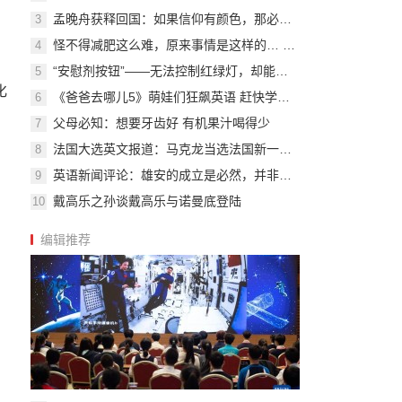
孟晚舟获释回国：如果信仰有颜色，那必定是中国红
3
怪不得减肥这么难，原来事情是这样的… …
4
“安慰剂按钮”——无法控制红绿灯，却能给行人带来心理安慰
5
化
《爸爸去哪儿5》萌娃们狂飙英语 赶快学英语吧
6
父母必知：想要牙齿好 有机果汁喝得少
7
法国大选英文报道：马克龙当选法国新一任总统
8
英语新闻评论：雄安的成立是必然，并非一时兴起
9
戴高乐之孙谈戴高乐与诺曼底登陆
10
编辑推荐