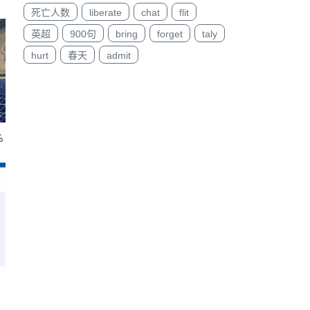
死亡人数
liberate
chat
flit
英超
900句
bring
forget
taly
hurt
春天
admit
%