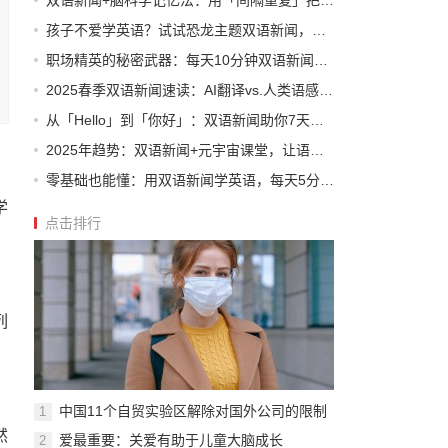
双语新闻+脑科学记忆法：用「间隔重复」把单词刻进DNA
孩子不爱学英语？试试恐龙主题双语新闻，尖叫着学会新单词
职场精英的秘密武器：每天10分钟双语新闻，升职加薪不是梦
2025春季双语新闻速读：AI翻译vs.人类语感，谁更胜一筹？
从「Hello」到「你好」：双语新闻助你7天打通语言任督二脉
2025年趋势：双语新闻+元宇宙课堂，让语言学习像玩游戏一样上瘾
零基础也能懂：用双语新闻学英语，每天5分钟，一个月开口说
学
点击排行
列
中国11个自贸实验区解除对国外公司的限制
1
然
爱最重要：关爱有助于儿童大脑成长
2