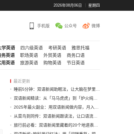
2026年08月06日
星期四
手机版
公众号
微博
大学英语
四六级英语
考研英语
雅思托福
商务英语
职场英语
外贸英语
商务口语
实用英语
旅游英语
购物英语
节日英语
最近更新
睡前5分钟：双语新闻助眠法，让大脑在梦里自动学外语
双语新闻精读：从「马马虎虎」到「炉火纯青」，你只差这3个技巧
2025年最火副业：用双语新闻做内容，月入过万的真实案例
从菜鸟到同传：双语新闻跟读法，让口语流利到飞起
旅行前必看：双语新闻里藏着的20个地道表达，让老外以为你是本地人