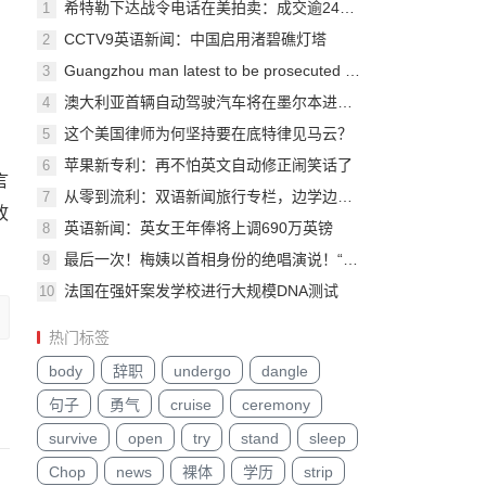
希特勒下达战令电话在美拍卖：成交逾24万美元！
1
CCTV9英语新闻：中国启用渚碧礁灯塔
2
Guangzhou man latest to be prosecuted for espionage
3
澳大利亚首辆自动驾驶汽车将在墨尔本进行测试
4
这个美国律师为何坚持要在底特律见马云？
5
苹果新专利：再不怕英文自动修正闹笑话了
6
言
从零到流利：双语新闻旅行专栏，边学边规划你的环球之旅
7
故
英语新闻：英女王年俸将上调690万英镑
8
最后一次！梅姨以首相身份的绝唱演说！“人要学会妥协与中庸！”
9
法国在强奸案发学校进行大规模DNA测试
10
热门标签
body
辞职
undergo
dangle
句子
勇气
cruise
ceremony
survive
open
try
stand
sleep
Chop
news
裸体
学历
strip