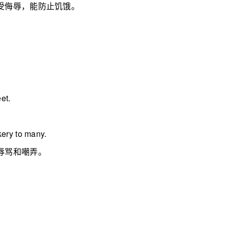
受侮辱，能防止饥饿。
et.
kery to many.
辱骂和嘲弄。