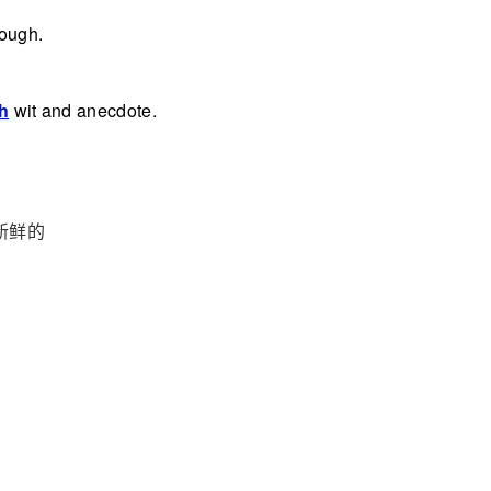
nough.
th
wit and anecdote.
新鲜的