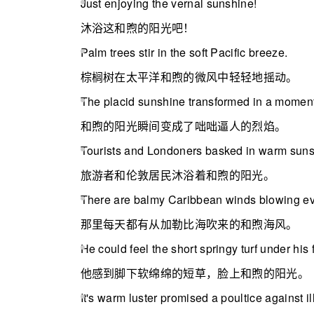
Just enjoying the vernal sunshine!
沐浴这和煦的阳光吧！
Palm trees stir in the soft Pacific breeze.
棕榈树在太平洋和煦的微风中轻轻地摇动。
The placid sunshine transformed in a moment 
和煦的阳光瞬间变成了咄咄逼人的烈焰。
Tourists and Lo
ndoners basked in warm sun
旅游者和伦敦居民沐浴着和煦的阳光。
There are balmy Caribbean winds blowing ev
那里每天都有从加勒比海吹来的和煦海风。
He could feel the short springy turf under his
他感到脚下软绵绵的短草，脸上和煦的阳光。
It
's warm luster promised a poultice against il