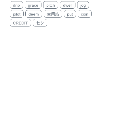
drip
grace
pitch
dwell
jog
pilot
deem
空间站
put
coin
CREDIT
七夕