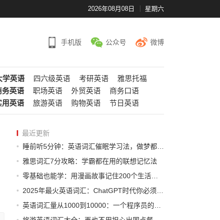
2026年08月08日
星期六
手机版
公众号
微博
大学英语
四六级英语
考研英语
雅思托福
商务英语
职场英语
外贸英语
商务口语
实用英语
旅游英语
购物英语
节日英语
最近更新
睡前听5分钟：英语词汇催眠学习法，做梦都在进步
雅思词汇7分攻略：学霸都在用的联想记忆法
零基础也能学：用漫画故事记住200个生活英语词汇
2025年最火英语词汇：ChatGPT时代你必须知道的AI术语
英语词汇量从1000到10000：一个程序员的自学逆袭之路