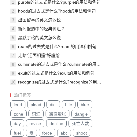
purple的过去式是什么?purple的用法和例句
1
hood的过去式是什么?hood的用法和例句
2
出国留学的英文怎么说
3
新闻报道中的经典词汇 2
4
黑默丁格的英文怎么说
5
ream的过去式是什么?ream的用法和例句
6
走路“迎面相撞”好尴尬
7
culminate的过去式是什么?culminate的用法和例句
8
exult的过去式是什么?exult的用法和例句
9
recognize的过去式是什么?recognize的用法和例句
10
热门标签
lend
plead
dict
bite
blue
zone
词汇
通货膨胀
dangle
day
revise
decline
死亡人数
fuel
烟
force
abc
shoot