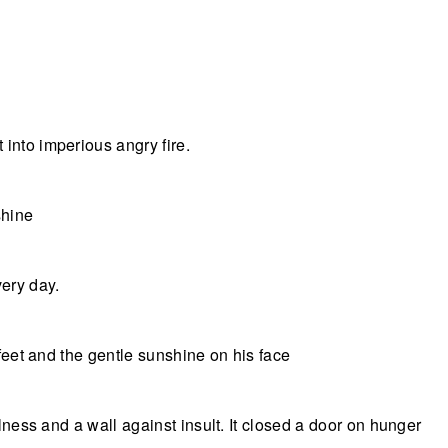
into imperious angry fire.
shine
ery day.
 feet and the gentle sunshine on his face
lness and a wall against insult. It closed a door on hunger