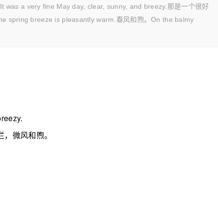
s a very fine May day, clear, sunny, and breezy.那是一个很好
breeze is pleasantly warm.春风和煦。On the balmy
breezy.
烂，微风和煦。