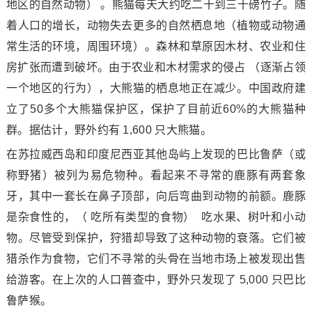
地区的自然动物） 。熊猫每天大约吃二十到三十磅竹子。随
着人口的增长，动物失去更多的自然栖息地（植物或动物通
常生活的环境，周围环境）。森林和草原因木材、农业和住
房扩张而遭到破坏。由于农业和木材需求的侵占 （逐渐占领
一个地区的行为），大熊猫的栖息地正在减少。中国政府建
立了50多个大熊猫保护区，保护了目前近60%的大熊猫种
群。据估计，野外约有 1,600 只大熊猫。
在苏拉威西岛和印度尼西亚其他岛屿上发现的巴比鲁萨（或
称野猪）被列为易危物种。看起来不寻常的鹿豚有两套象
牙，其中一套长在鼻子顶部，向后弯曲到动物的前额。鹿豚
是杂食性的，（ 吃所有类型的食物） 吃水果、树叶和小动
物。尽管受到保护，狩猎却导致了这种动物的衰落。它们被
猎杀作为食物，它们不寻常的头骨在当地市场上被发现出售
给游客。在上次的人口普查中，野外只发现了 5,000 只巴比
鲁萨猴。