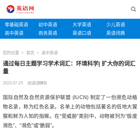
零基础英语
初中英语
大学英语
少儿英语
高中英语
商务英语
英语口语
英语词典
您的位置
首页
高中英语
通过每日主题学习学术词汇：环境科学| 扩大你的词汇
量
2023-07-23
阅读
(
2083
)
国际自然及自然资源保护联盟 (IUCN) 制定了一份濒危动植
物名录，称为红色名录。名单上的动物包括著名的低地大猩
猩和鲜为人知的指猴。在“受威胁”类别中，动物被列为“极度
濒危”、“濒危”或“脆弱”。