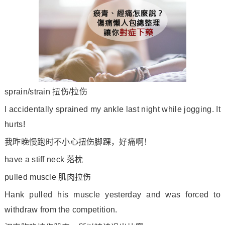
sprain/strain 扭伤/拉伤
I accidentally sprained my ankle last night while jogging. It
hurts!
我昨晚慢跑时不小心扭伤脚踝，好痛啊！
have a stiff neck 落枕
pulled muscle 肌肉拉伤
Hank pulled his muscle yesterday and was forced to
withdraw from the competition.