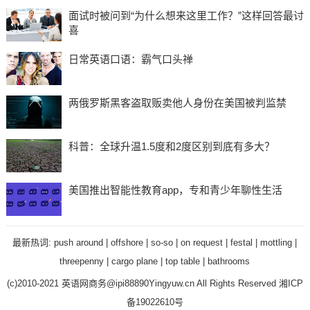
面试时被问到“为什么想来这里工作？”这样回答最讨
喜
日常英语口语：霸气口头禅
两俄罗斯黑客盗取贩卖他人身份在美国被判监禁
科普：全球升温1.5度和2度区别到底有多大？
美国推出智能性教育app，专和青少年聊性生活
最新热词:
push around
|
offshore
|
so-so
|
on request
|
festal
|
mottling
|
threepenny
|
cargo plane
|
top table
|
bathrooms
(c)2010-2021 英语网商务@ipi88890Yingyuw.cn All Rights Reserved
湘ICP
备19022610号