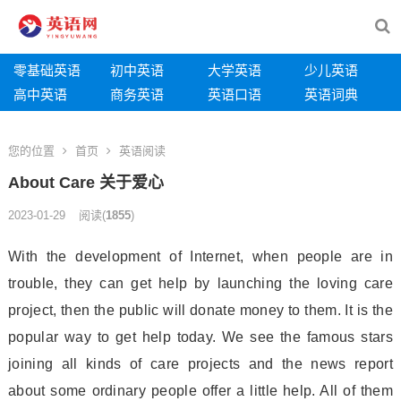
零基础英语
初中英语
大学英语
少儿英语
高中英语
商务英语
英语口语
英语词典
您的位置
首页
英语阅读
About Care 关于爱心
2023-01-29
阅读
(
1855
)
With the development of Internet, when people are in
trouble, they can get help by launching the loving care
project, then the public will do
nate mo
ney to them. It is the
popular way to get help today. We see the famous stars
joining all kinds of care projects and the news report
a
bout some ordinary people offer a little help. All of them