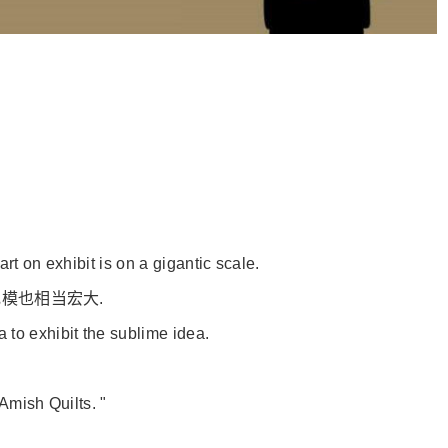
art on exhibit is on a gigantic scale.
模也相当宏大.
a to exhibit the sublime idea.
Amish Quilts. "