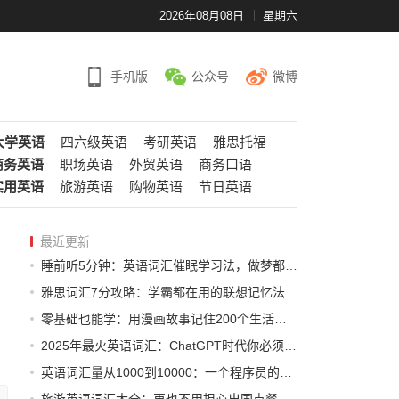
2026年08月08日
星期六
手机版
公众号
微博
大学英语
四六级英语
考研英语
雅思托福
商务英语
职场英语
外贸英语
商务口语
实用英语
旅游英语
购物英语
节日英语
最近更新
睡前听5分钟：英语词汇催眠学习法，做梦都在进步
雅思词汇7分攻略：学霸都在用的联想记忆法
零基础也能学：用漫画故事记住200个生活英语词汇
2025年最火英语词汇：ChatGPT时代你必须知道的AI术语
英语词汇量从1000到10000：一个程序员的自学逆袭之路