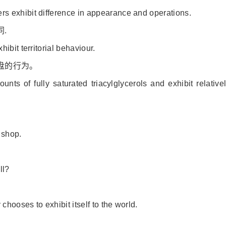
 exhibit difference in appearance and operations.
.
ibit territorial behaviour.
盘的行为。
unts of fully saturated triacylglycerols and exhibit relative
.
 shop.
ll?
chooses to exhibit itself to the world.