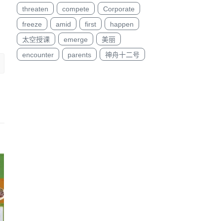
threaten
compete
Corporate
freeze
amid
first
happen
太空授课
emerge
美丽
encounter
parents
神舟十二号