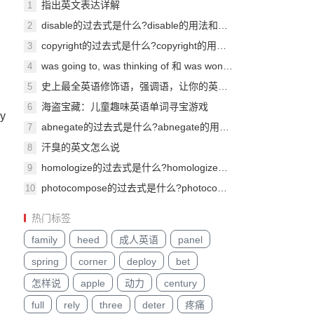
指出英文表达详解
1
disable的过去式是什么?disable的用法和例句
2
copyright的过去式是什么?copyright的用法和例句
3
was going to, was thinking of 和 was wondering的区别
4
史上最全英语修饰语，强调语，让你的英语分分钟变地道！
5
海盗宝藏：儿童趣味英语单词寻宝游戏
6
ly
abnegate的过去式是什么?abnegate的用法和例句
7
汗臭的英文怎么说
8
homologize的过去式是什么?homologize的用法和例句
9
photocompose的过去式是什么?photocompose的用法和例句
10
热门标签
family
heed
成人英语
panel
spring
corner
deploy
bet
怎样说
apple
动力
century
full
rely
three
deter
疼痛