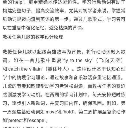
单的'help'，能更精确地传达紧迫性。学习行动动词有助于
构建完整句子，提高交流效率，尤其对初学者来说，掌握常
见动词是迈向流利英语的第一步。通过儿歌形式，学习者可
以在重复中强化记忆，避免枯燥的背诵。
救援任务儿歌的教学设计原理
救援任务儿歌以超级英雄故事为背景，将行动动词融入歌
词，如在一首儿歌中重复'fly to the sky'（飞向天空）
和'catch the villain'（抓住坏人）。这种设计基于认知心理
学中的情境学习理论，通过故事和音乐激活多重记忆通道。
儿歌的节奏和韵律帮助学习者轻松跟读，而救援任务的紧迫
感则激发学习动机。在两周的学习计划中，每天安排短时练
习，逐步引入新动词，并复习旧内容，确保巩固。例如，第
一周聚焦基础动词如'move'和'hold'，第二周扩展至复杂动作
如'protect'和'escape'。