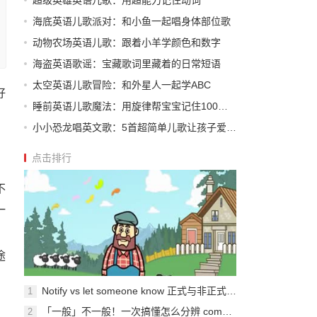
超级英雄英语儿歌：用超能力记住动词
海底英语儿歌派对：和小鱼一起唱身体部位歌
动物农场英语儿歌：跟着小羊学颜色和数字
海盗英语歌谣：宝藏歌词里藏着的日常短语
太空英语儿歌冒险：和外星人一起学ABC
好
睡前英语儿歌魔法：用旋律帮宝宝记住100个单词
小小恐龙唱英文歌：5首超简单儿歌让孩子爱上英语
点击排行
不
一
途
Notify vs let someone know 正式与非正式场合中“通知他人”的说法
1
。
「一般」不一般！一次搞懂怎么分辨 common、ordinary 跟 average！
2