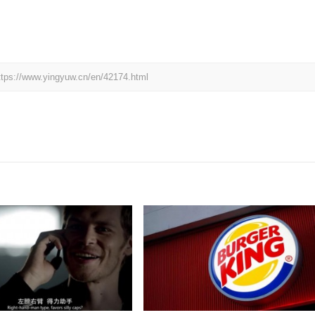
yingyuw.cn/en/42174.html