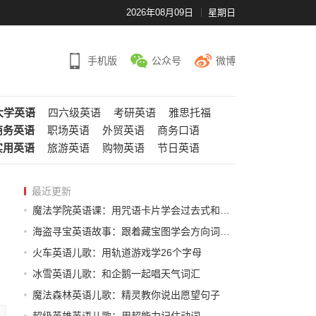
2026年08月09日
星期日
手机版
公众号
微博
大学英语
四六级英语
考研英语
雅思托福
商务英语
职场英语
外贸英语
商务口语
实用英语
旅游英语
购物英语
节日英语
最近更新
魔法学院英语课：用咒语卡片学会过去式和不规则动词
海盗寻宝英语故事：跟着藏宝图学会方向词和颜色
火车英语儿歌：用轨道游戏学26个字母
冰雪英语儿歌：和企鹅一起唱天气词汇
魔法森林英语儿歌：精灵教你说出愿望句子