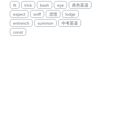
fit
trick
bash
eye
商务英语
expect
sniff
流氓
lodge
entrench
summon
中考英语
const