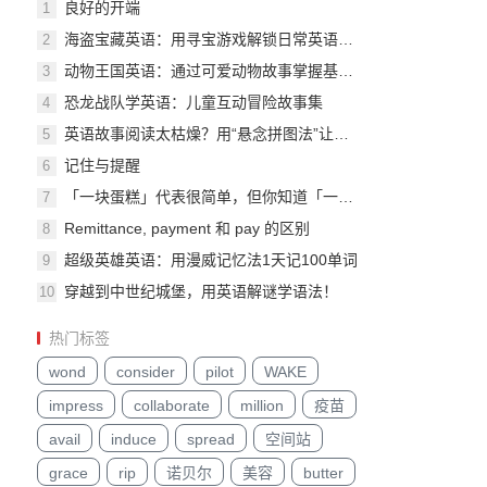
良好的开端
1
海盗宝藏英语：用寻宝游戏解锁日常英语对话技能
2
动物王国英语：通过可爱动物故事掌握基础词汇
3
恐龙战队学英语：儿童互动冒险故事集
4
英语故事阅读太枯燥？用“悬念拼图法”让孩子主动追着学
5
记住与提醒
6
「一块蛋糕」代表很简单，但你知道「一片肩膀上的木片」是什么意思吗 ? 不可不知的 10 个常用名词俚语大集合！
7
Remittance, payment 和 pay 的区别
8
超级英雄英语：用漫威记忆法1天记100单词
9
穿越到中世纪城堡，用英语解谜学语法！
10
热门标签
wond
consider
pilot
WAKE
impress
collaborate
million
疫苗
avail
induce
spread
空间站
grace
rip
诺贝尔
美容
butter