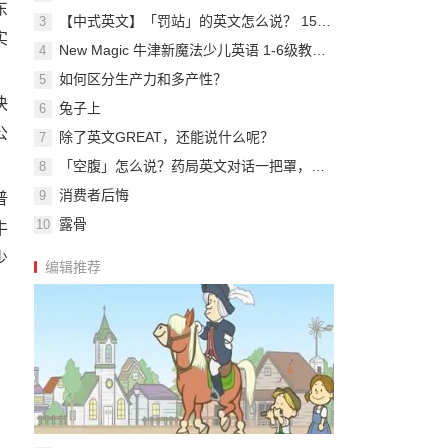
东
【中式英文】「罚站」的英文怎么说？ 150 个你会讲错的英文日常用语–学校篇 (3)
3
实
New Magic 牛津新魔法少儿英语 1-6级教材+swf+语法练习全套
4
如何区分生产力和多产性？
5
决
兔子上
6
公
除了英文GREAT，还能说什么呢？
7
「空腹」怎么说？药局英文对话一把罩，让你生病也能简单买药！
8
消费者后悔
9
普
露骨
10
牛
少
编辑推荐