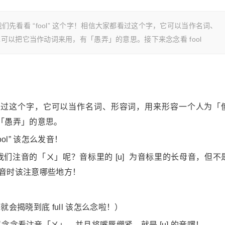
ful]首先我们先看看 “fool” 这个字！相信大家都看过这个字，它可以当作名词、
以把它当作动词来用，有「愚弄」的意思。接下来念念看 fool
大家都看过这个字，它可以当作名词、形容词，用来形容一个人为「
「愚弄」的意思。
ool” 该怎么发音！
来很像我们注音的「ㄨ」呢？音标里的 [u] 为音标里的长母音，但不
念这个音时该注意哪些地方！
等就会揭晓到底 full 该怎么念啦！）
以念念看注音「ㄨ」，并且将嘴唇绷紧，就是 [u] 的音啰！