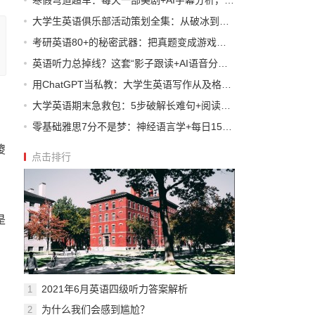
寒假弯道超车：每天一部美剧+AI字幕分析，开学英语逆袭全班第一
大学生英语俱乐部活动策划全集：从破冰到辩论，轻松练出国际范
考研英语80+的秘密武器：把真题变成游戏，用闯关模式记忆高频词
英语听力总掉线？这套“影子跟读+AI语音分析”法让你秒懂VOA
用ChatGPT当私教：大学生英语写作从及格到发表论文的逆袭路径
大学英语期末急救包：5步破解长难句+阅读理解满分模板
零基础雅思7分不是梦：神经语言学+每日15分钟碎片化训练法
傻
点击排行
是
2021年6月英语四级听力答案解析
1
为什么我们会感到尴尬？
2