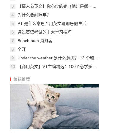
【情人节英文】你心仪的她（他）是哪一型的？大男人、文青的英文你会说吗？
3
为什么要间隔年？
4
PT 是什么意思？用英文聊聊暑假生活
5
通过英语考试的十大学习技巧
6
Beach bum 海滩客
7
全开
8
Under the weather 是什么意思？ 13 个和天气有关的英文片语
9
【商用英文】VT主编精选：100个必学多益/商用英文单字－动词篇
10
编辑推荐