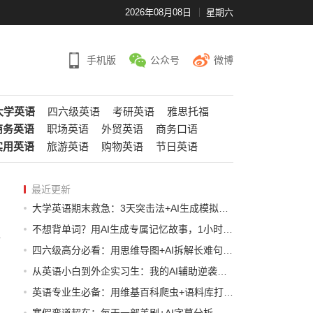
2026年08月08日
星期六
手机版
公众号
微博
大学英语
四六级英语
考研英语
雅思托福
商务英语
职场英语
外贸英语
商务口语
实用英语
旅游英语
购物英语
节日英语
最近更新
大学英语期末救急：3天突击法+AI生成模拟题，不挂科还拿优
不想背单词？用AI生成专属记忆故事，1小时记住100个核心词
四六级高分必看：用思维导图+AI拆解长难句，一个月突破600分
从英语小白到外企实习生：我的AI辅助逆袭时间表（附模板）
英语专业生必备：用维基百科爬虫+语料库打造个性化学习词典