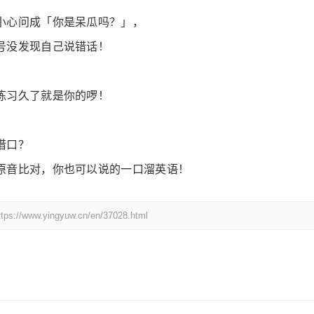
小心问成「你是呆瓜吗？」，
号没发现自己说错话！
练习久了就是你的啰！
借口？
原音比对，你也可以说的一口溜英语！
yingyuw.cn/en/37028.html