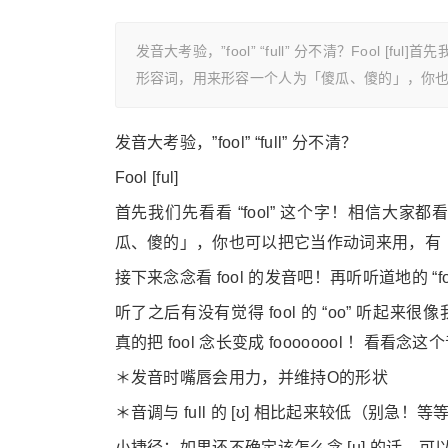
发音大考验，”fool” “full” 分不清？Fool [
形容词，用来形容一个人为「傻瓜、傻的」，你也可
发音大考验，”fool” “full” 分不清？
Fool [ful]
首先我们先看看 “fool” 这个字！相信
瓜、傻的」，你也可以把它当作动词来用，有
接下来念念看 fool 的发音吧！再听听道地的 “f
听了之后有没有觉得 fool 的 “oo” 听起
真的把 fool 念长变成 foooooool ！看看
＊发音时嘴唇会用力，并维持O的形状
＊音调与 full 的 [ʊ] 相比起来较低（别急！等
小捷径：如果还不确定该怎么念 [u] 的话，可