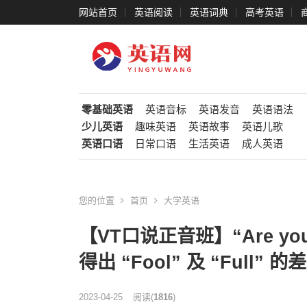
网站首页
英语阅读
英语词典
高考英语
零基础英语
英语音标
英语发音
英语语法
少儿英语
趣味英语
英语故事
英语儿歌
英语口语
日常口语
生活英语
成人英语
您的位置
首页
大学英语
【VT口说正音班】“Are yo
得出 “Fool” 及 “Full” 
2023-04-25
阅读
(
1816
)