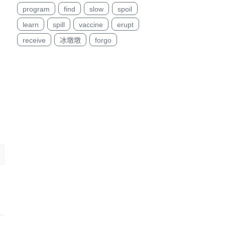
program
find
slow
spoil
learn
spill
vaccine
erupt
receive
冰墩墩
forgo