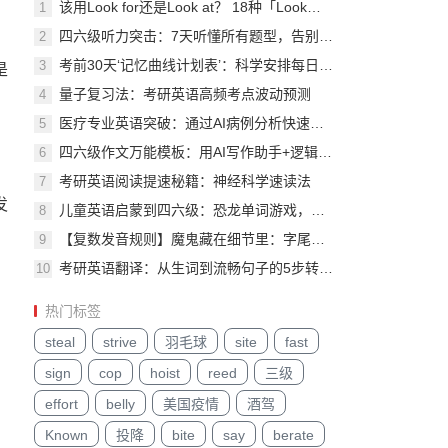
该用Look for还是Look at？ 18种「Look」的常见用法！
1
四六级听力突击：7天听懂所有题型，告别‘听不懂’！
2
考前30天‘记忆曲线计划表’：科学安排每日1小时突破425分
3
是
量子复习法：考研英语高频考点波动预测
4
医疗专业英语突破：通过AI病例分析快速掌握医学术语
5
四六级作文万能模板：用AI写作助手+逻辑框架法
6
考研英语阅读提速秘籍：神经科学速读法
7
发
儿童英语启蒙到四六级：恐龙单词游戏，快乐学习全程
8
【复数发音规则】魔鬼藏在细节里：字尾的那些「s」，你真的念对了吗？
9
考研英语翻译：从生词到流畅句子的5步转化法
10
热门标签
steal
strive
羽毛球
site
fast
sign
cop
hoist
reed
三级
effort
belly
美国疫情
酒驾
Known
投降
bite
say
berate