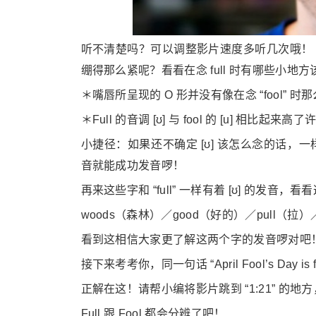
听不清楚吗？可以调整影片速度多听几次哦！ [ʊ] 为
绷得那么紧呢？看看在念 full 时有哪些小地
＊嘴唇所呈现的 O 形并没有像在念 “fool” 
＊Full 的音调 [ʊ] 与 fool 的 [u] 相比起来高了
小捷径：如果还不确定 [ʊ] 该怎么念的话
音就能成功发音啰！
再来这些字和 “full” 一样有着 [ʊ] 的发音
woods（森林）／good（好的）／pull（拉）
看到这相信大家更了解这两个字的发音啰对吧
接下来考考你，同一句话 “April Fool’s Day is 
正解在这！请帮小编将影片跳到 “1:21” 的
Full 跟 Fool 都会分辨了吧！