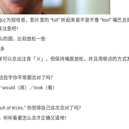
短母音，影片里的 “full” 听起来是不是不像 “fool” 嘴巴总
方该注意吧！
时那么的圆，比较放松一些
许多
，一样可以念出注音「ㄨ」，但保持嘴唇放松，并且用顿点的方式
，看看这些字你平常都念对了吗？
／would（将）／look（看）
！
full of tricks.” 你觉得自己这次念对了吗？
地方，听听看要怎么念才正确又道地！